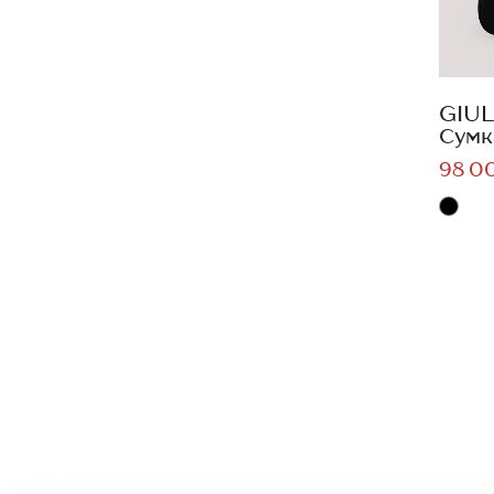
GIUL
Сумк
98 0