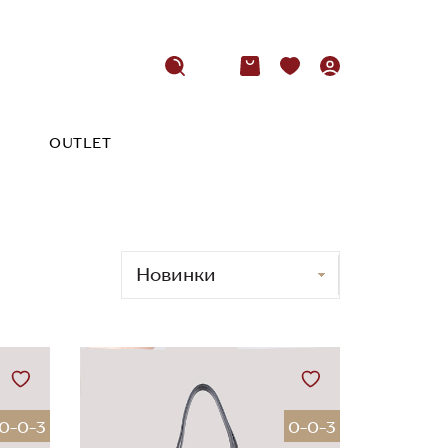
OUTLET
0-0-3
0-0-3