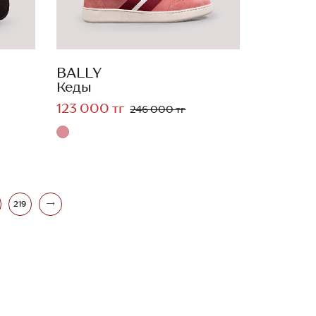
BALLY
Кеды
123 000 тг
246 000 тг
219