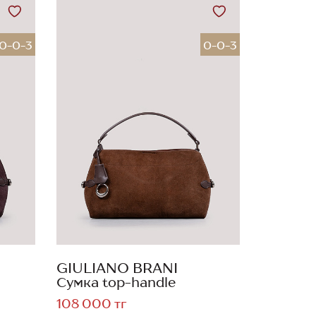
0-0-3
0-0-3
GIULIANO BRANI
Сумка top-handle
108 000 тг