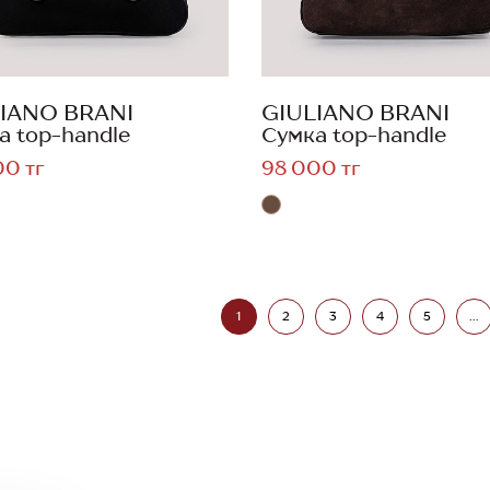
IANO BRANI
GIULIANO BRANI
а top-handle
Сумка top-handle
00 тг
98 000 тг
1
2
3
4
5
...