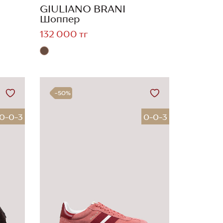
GIULIANO BRANI
Шоппер
132 000 тг
-50%
0-0-3
0-0-3