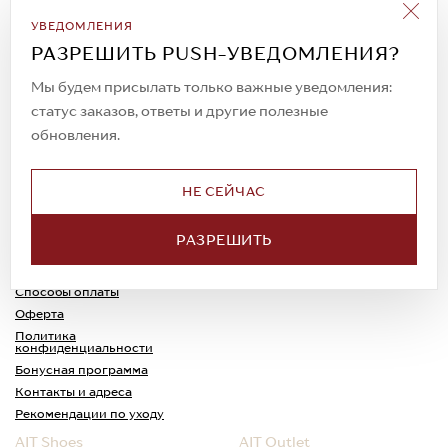
Подписаться на рассылку
УВЕДОМЛЕНИЯ
Всегда будьте в курсе новых акций и
РАЗРЕШИТЬ PUSH-УВЕДОМЛЕНИЯ?
спецпредложений!
Мы будем присылать только важные уведомления:
статус заказов, ответы и другие полезные
обновления.
© 2023. AIT Shoes
Все права защищены
НЕ СЕЙЧАС
О нас
Примерка
РАЗРЕШИТЬ
Новости
Обмен и возврат
Доставка
Каспи-Ред
Способы оплаты
Оферта
Политика
конфиденциальности
Бонусная программа
Контакты и адреса
Рекомендации по уходу
AIT Shoes
AIT Outlet