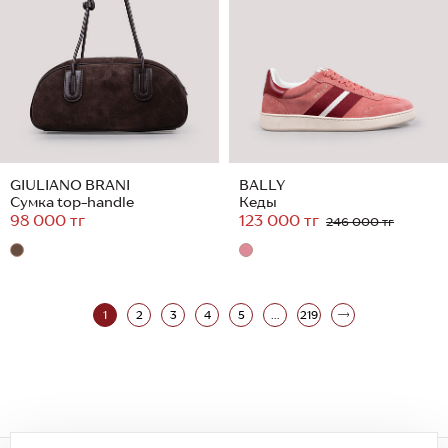
GIULIANO BRANI
BALLY
Сумка top-handle
Кеды
98 000 тг
123 000 тг
246 000 тг
1
2
3
4
5
...
219