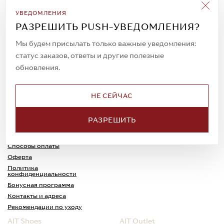
Подписаться на рассылку
УВЕДОМЛЕНИЯ
Всегда будьте в курсе новых акций и
РАЗРЕШИТЬ PUSH-УВЕДОМЛЕНИЯ?
спецпредложений!
Мы будем присылать только важные уведомления:
статус заказов, ответы и другие полезные
обновления.
© 2023. AIT Shoes
Все права защищены
НЕ СЕЙЧАС
О нас
Примерка
РАЗРЕШИТЬ
Новости
Обмен и возврат
Доставка
Каспи-Ред
Способы оплаты
Оферта
Политика
конфиденциальности
Бонусная программа
Контакты и адреса
Рекомендации по уходу
AIT Shoes
AIT Outlet