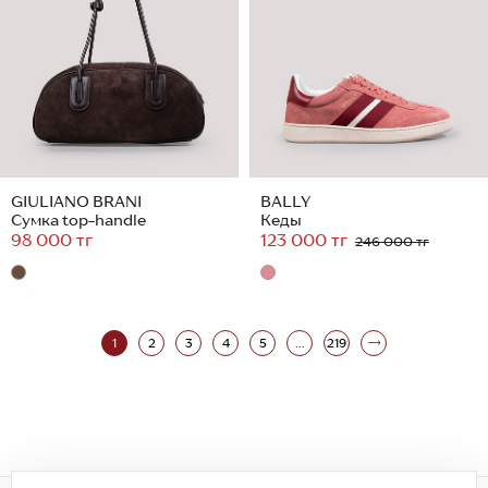
GIULIANO BRANI
BALLY
Сумка top-handle
Кеды
98 000 тг
123 000 тг
246 000 тг
1
2
3
4
5
...
219