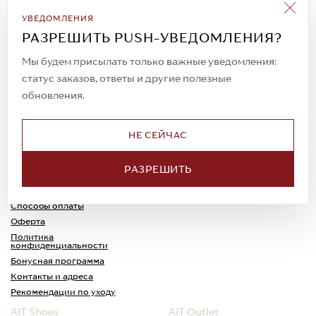
Подписаться на рассылку
УВЕДОМЛЕНИЯ
Всегда будьте в курсе новых акций и
РАЗРЕШИТЬ PUSH-УВЕДОМЛЕНИЯ?
спецпредложений!
Мы будем присылать только важные уведомления:
статус заказов, ответы и другие полезные
обновления.
© 2023. AIT Shoes
Все права защищены
НЕ СЕЙЧАС
О нас
Примерка
РАЗРЕШИТЬ
Новости
Обмен и возврат
Доставка
Каспи-Ред
Способы оплаты
Оферта
Политика
конфиденциальности
Бонусная программа
Контакты и адреса
Рекомендации по уходу
AIT Shoes
AIT Outlet