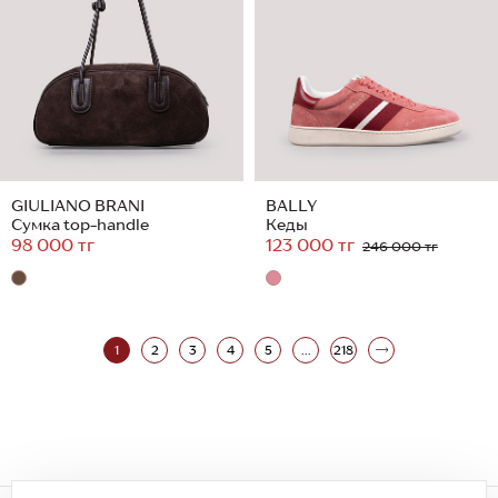
GIULIANO BRANI
BALLY
Сумка top-handle
Кеды
98 000 тг
123 000 тг
246 000 тг
1
2
3
4
5
...
218