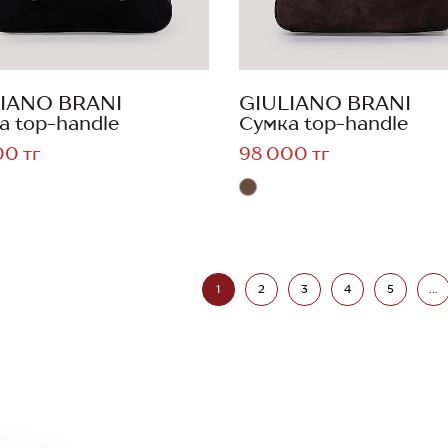
IANO BRANI
GIULIANO BRANI
а top-handle
Сумка top-handle
00 тг
98 000 тг
1
2
3
4
5
...