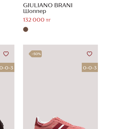
GIULIANO BRANI
Шоппер
132 000 тг
-50%
0-0-3
0-0-3