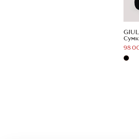
GIUL
Сумк
98 0