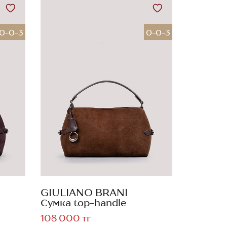
0-0-3
0-0-3
GIULIANO BRANI
Сумка top-handle
108 000 тг