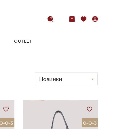
OUTLET
0-0-3
0-0-3