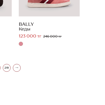
BALLY
Кеды
123 000 тг
246 000 тг
219