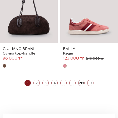
GIULIANO BRANI
BALLY
Сумка top-handle
Кеды
98 000 тг
123 000 тг
246 000 тг
1
2
3
4
5
...
219