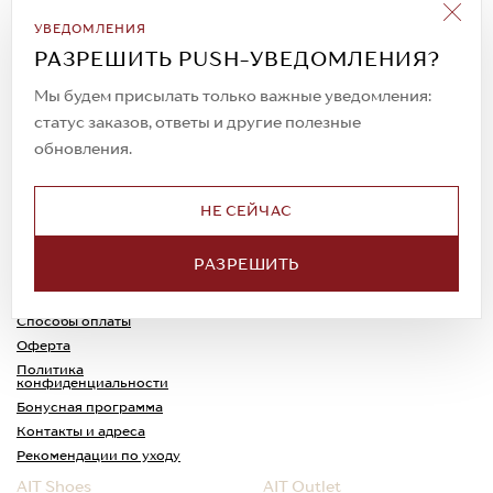
Подписаться на рассылку
УВЕДОМЛЕНИЯ
Всегда будьте в курсе новых акций и
РАЗРЕШИТЬ PUSH-УВЕДОМЛЕНИЯ?
спецпредложений!
Мы будем присылать только важные уведомления:
статус заказов, ответы и другие полезные
обновления.
© 2023. AIT Shoes
Все права защищены
НЕ СЕЙЧАС
О нас
Примерка
РАЗРЕШИТЬ
Новости
Обмен и возврат
Доставка
Каспи-Ред
Способы оплаты
Оферта
Политика
конфиденциальности
Бонусная программа
Контакты и адреса
Рекомендации по уходу
AIT Shoes
AIT Outlet