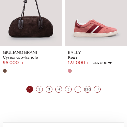
GIULIANO BRANI
BALLY
Сумка top-handle
Кеды
98 000 тг
123 000 тг
246 000 тг
1
2
3
4
5
...
220