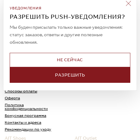
Подписаться на рассылку
УВЕДОМЛЕНИЯ
Всегда будьте в курсе новых акций и
РАЗРЕШИТЬ PUSH-УВЕДОМЛЕНИЯ?
спецпредложений!
Мы будем присылать только важные уведомления:
статус заказов, ответы и другие полезные
обновления.
© 2023. AIT Shoes
Все права защищены
НЕ СЕЙЧАС
О нас
Примерка
РАЗРЕШИТЬ
Новости
Обмен и возврат
Доставка
Каспи-Ред
Способы оплаты
Оферта
Политика
конфиденциальности
Бонусная программа
Контакты и адреса
Рекомендации по уходу
AIT Shoes
AIT Outlet