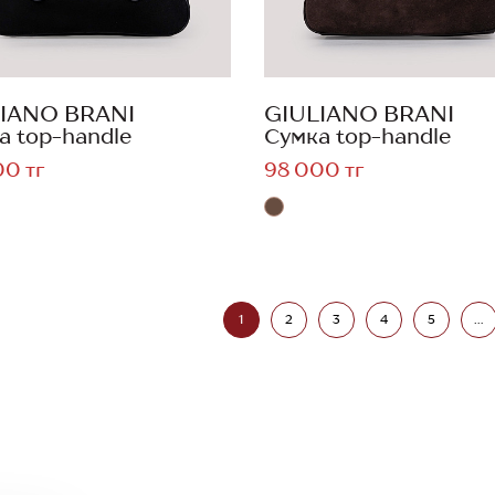
IANO BRANI
GIULIANO BRANI
а top-handle
Сумка top-handle
00 тг
98 000 тг
1
2
3
4
5
...