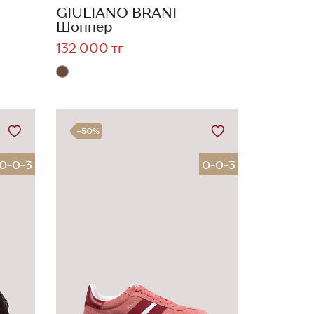
GIULIANO BRANI
Шоппер
132 000 тг
-50%
0-0-3
0-0-3