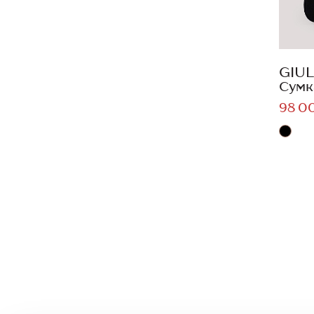
GIUL
Сумк
98 0