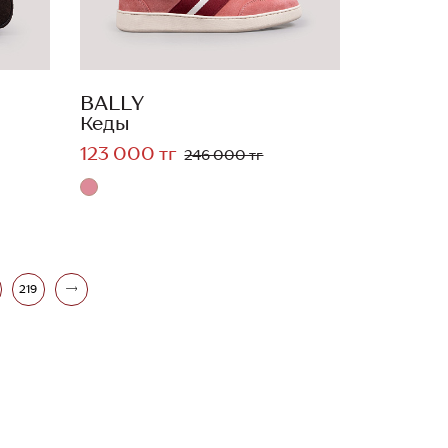
BALLY
Кеды
123 000 тг
246 000 тг
219