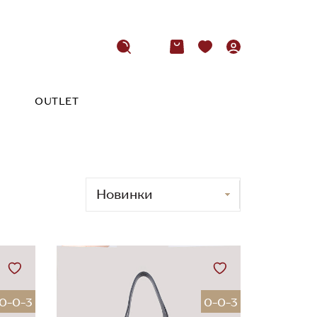
OUTLET
0-0-3
0-0-3