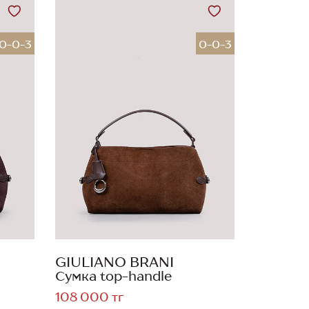
0-0-3
0-0-3
GIULIANO BRANI
Сумка top-handle
108 000 тг