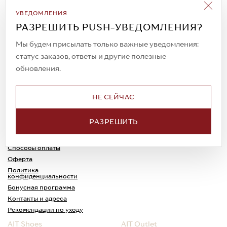
Подписаться на рассылку
УВЕДОМЛЕНИЯ
Всегда будьте в курсе новых акций и
РАЗРЕШИТЬ PUSH-УВЕДОМЛЕНИЯ?
спецпредложений!
Мы будем присылать только важные уведомления:
статус заказов, ответы и другие полезные
обновления.
© 2023. AIT Shoes
Все права защищены
НЕ СЕЙЧАС
О нас
Примерка
РАЗРЕШИТЬ
Новости
Обмен и возврат
Доставка
Каспи-Ред
Способы оплаты
Оферта
Политика
конфиденциальности
Бонусная программа
Контакты и адреса
Рекомендации по уходу
AIT Shoes
AIT Outlet