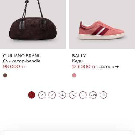
GIULIANO BRANI
BALLY
Сумка top-handle
Кеды
98 000 тг
123 000 тг
246 000 тг
1
2
3
4
5
...
218