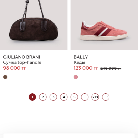
GIULIANO BRANI
BALLY
Сумка top-handle
Кеды
98 000 тг
123 000 тг
246 000 тг
1
2
3
4
5
...
219