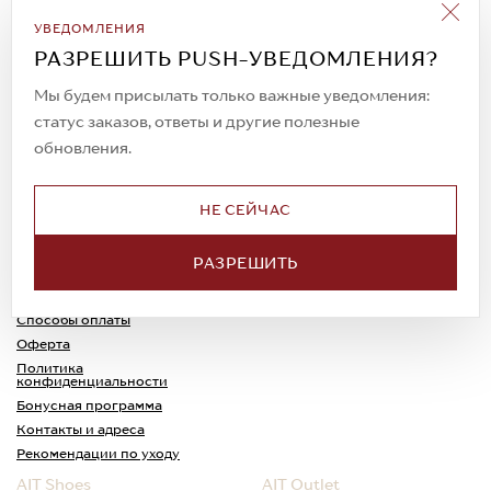
Подписаться на рассылку
УВЕДОМЛЕНИЯ
Всегда будьте в курсе новых акций и
РАЗРЕШИТЬ PUSH-УВЕДОМЛЕНИЯ?
спецпредложений!
Мы будем присылать только важные уведомления:
статус заказов, ответы и другие полезные
обновления.
© 2023. AIT Shoes
Все права защищены
НЕ СЕЙЧАС
О нас
Примерка
РАЗРЕШИТЬ
Новости
Обмен и возврат
Доставка
Каспи-Ред
Способы оплаты
Оферта
Политика
конфиденциальности
Бонусная программа
Контакты и адреса
Рекомендации по уходу
AIT Shoes
AIT Outlet