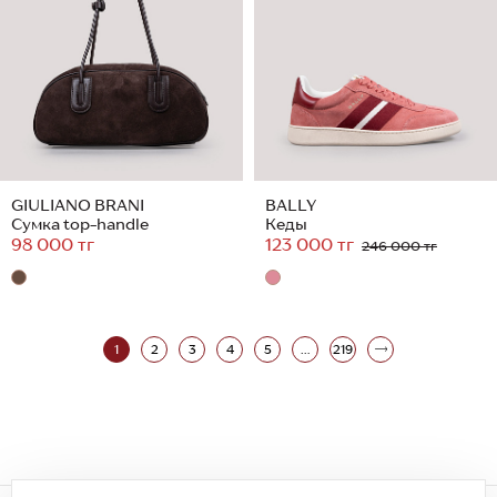
GIULIANO BRANI
BALLY
Сумка top-handle
Кеды
98 000 тг
123 000 тг
246 000 тг
1
2
3
4
5
...
219