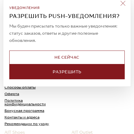
Подписаться на рассылку
УВЕДОМЛЕНИЯ
Всегда будьте в курсе новых акций и
РАЗРЕШИТЬ PUSH-УВЕДОМЛЕНИЯ?
спецпредложений!
Мы будем присылать только важные уведомления:
статус заказов, ответы и другие полезные
обновления.
© 2023. AIT Shoes
Все права защищены
НЕ СЕЙЧАС
О нас
Примерка
РАЗРЕШИТЬ
Новости
Обмен и возврат
Доставка
Каспи-Ред
Способы оплаты
Оферта
Политика
конфиденциальности
Бонусная программа
Контакты и адреса
Рекомендации по уходу
AIT Shoes
AIT Outlet