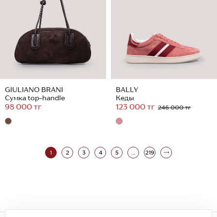
GIULIANO BRANI
BALLY
Сумка top-handle
Кеды
98 000 тг
123 000 тг
246 000 тг
1
2
3
4
5
...
219