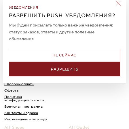
Подписаться на рассылку
УВЕДОМЛЕНИЯ
Всегда будьте в курсе новых акций и
РАЗРЕШИТЬ PUSH-УВЕДОМЛЕНИЯ?
спецпредложений!
Мы будем присылать только важные уведомления:
статус заказов, ответы и другие полезные
обновления.
© 2023. AIT Shoes
Все права защищены
НЕ СЕЙЧАС
О нас
Примерка
РАЗРЕШИТЬ
Новости
Обмен и возврат
Доставка
Каспи-Ред
Способы оплаты
Оферта
Политика
конфиденциальности
Бонусная программа
Контакты и адреса
Рекомендации по уходу
AIT Shoes
AIT Outlet