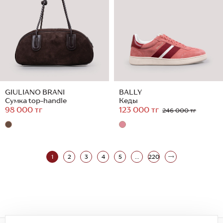
GIULIANO BRANI
BALLY
Сумка top-handle
Кеды
98 000 тг
123 000 тг
246 000 тг
1
2
3
4
5
...
220