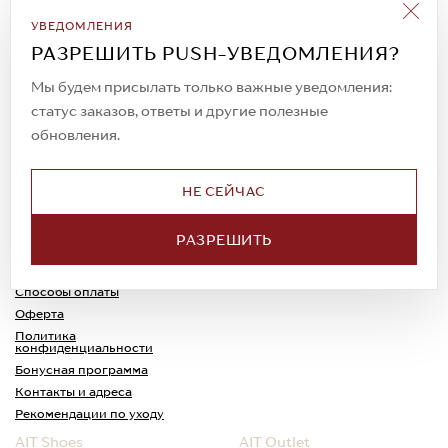
Подписаться на рассылку
УВЕДОМЛЕНИЯ
Всегда будьте в курсе новых акций и
РАЗРЕШИТЬ PUSH-УВЕДОМЛЕНИЯ?
спецпредложений!
Мы будем присылать только важные уведомления:
статус заказов, ответы и другие полезные
обновления.
© 2023. AIT Shoes
Все права защищены
НЕ СЕЙЧАС
О нас
Примерка
РАЗРЕШИТЬ
Новости
Обмен и возврат
Доставка
Каспи-Ред
Способы оплаты
Оферта
Политика
конфиденциальности
Бонусная программа
Контакты и адреса
Рекомендации по уходу
AIT Shoes
AIT Outlet