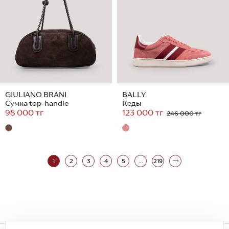
GIULIANO BRANI
BALLY
Сумка top-handle
Кеды
98 000 тг
123 000 тг
246 000 тг
1
2
3
4
5
...
219