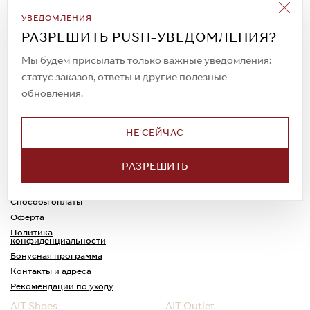
Подписаться на рассылку
УВЕДОМЛЕНИЯ
Всегда будьте в курсе новых акций и
РАЗРЕШИТЬ PUSH-УВЕДОМЛЕНИЯ?
спецпредложений!
Мы будем присылать только важные уведомления:
статус заказов, ответы и другие полезные
обновления.
© 2023. AIT Shoes
Все права защищены
НЕ СЕЙЧАС
О нас
Примерка
РАЗРЕШИТЬ
Новости
Обмен и возврат
Доставка
Каспи-Ред
Способы оплаты
Оферта
Политика
конфиденциальности
Бонусная программа
Контакты и адреса
Рекомендации по уходу
AIT Shoes
AIT Outlet