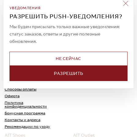
Подписаться на рассылку
УВЕДОМЛЕНИЯ
Всегда будьте в курсе новых акций и
РАЗРЕШИТЬ PUSH-УВЕДОМЛЕНИЯ?
спецпредложений!
Мы будем присылать только важные уведомления:
статус заказов, ответы и другие полезные
обновления.
© 2023. AIT Shoes
Все права защищены
НЕ СЕЙЧАС
О нас
Примерка
РАЗРЕШИТЬ
Новости
Обмен и возврат
Доставка
Каспи-Ред
Способы оплаты
Оферта
Политика
конфиденциальности
Бонусная программа
Контакты и адреса
Рекомендации по уходу
AIT Shoes
AIT Outlet