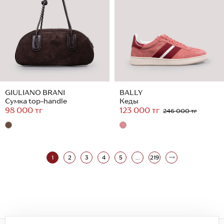
GIULIANO BRANI
BALLY
Сумка top-handle
Кеды
98 000 тг
123 000 тг
246 000 тг
1
2
3
4
5
...
219