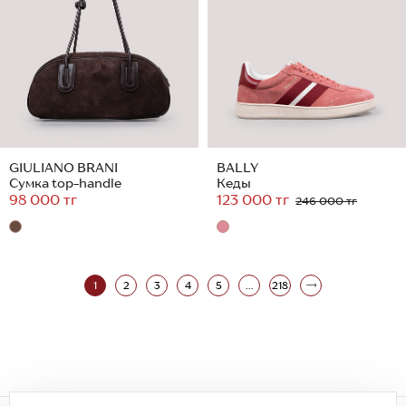
GIULIANO BRANI
BALLY
Сумка top-handle
Кеды
98 000 тг
123 000 тг
246 000 тг
1
2
3
4
5
...
218