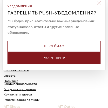
Подписаться на рассылку
УВЕДОМЛЕНИЯ
Всегда будьте в курсе новых акций и
РАЗРЕШИТЬ PUSH-УВЕДОМЛЕНИЯ?
спецпредложений!
Мы будем присылать только важные уведомления:
статус заказов, ответы и другие полезные
обновления.
© 2023. AIT Shoes
Все права защищены
НЕ СЕЙЧАС
О нас
Примерка
РАЗРЕШИТЬ
Новости
Обмен и возврат
Доставка
Каспи-Ред
Способы оплаты
Оферта
Политика
конфиденциальности
Бонусная программа
Контакты и адреса
Рекомендации по уходу
AIT Shoes
AIT Outlet