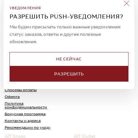
Подписаться на рассылку
УВЕДОМЛЕНИЯ
Всегда будьте в курсе новых акций и
РАЗРЕШИТЬ PUSH-УВЕДОМЛЕНИЯ?
спецпредложений!
Мы будем присылать только важные уведомления:
статус заказов, ответы и другие полезные
обновления.
© 2023. AIT Shoes
Все права защищены
НЕ СЕЙЧАС
О нас
Примерка
РАЗРЕШИТЬ
Новости
Обмен и возврат
Доставка
Каспи-Ред
Способы оплаты
Оферта
Политика
конфиденциальности
Бонусная программа
Контакты и адреса
Рекомендации по уходу
AIT Shoes
AIT Outlet