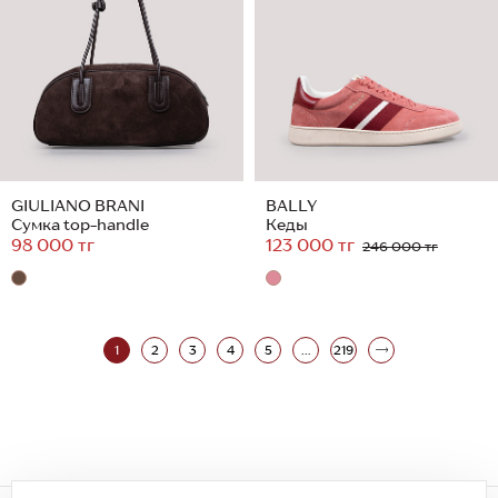
GIULIANO BRANI
BALLY
Сумка top-handle
Кеды
98 000 тг
123 000 тг
246 000 тг
1
2
3
4
5
...
219