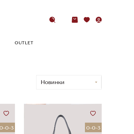
OUTLET
0-0-3
0-0-3