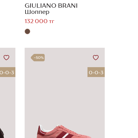
GIULIANO BRANI
Шоппер
132 000 тг
-50%
0-0-3
0-0-3