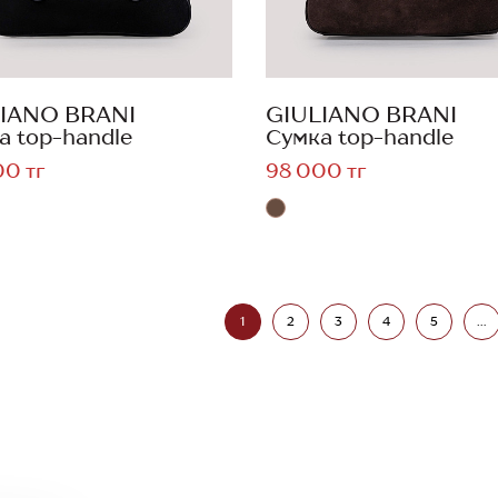
IANO BRANI
GIULIANO BRANI
а top-handle
Сумка top-handle
00 тг
98 000 тг
1
2
3
4
5
...