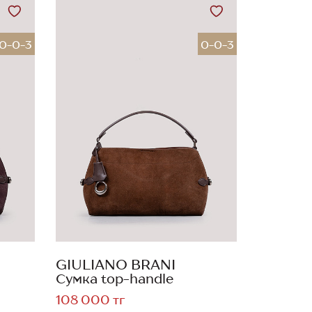
0-0-3
0-0-3
GIULIANO BRANI
Сумка top-handle
108 000 тг