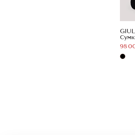
GIUL
Сумк
98 0