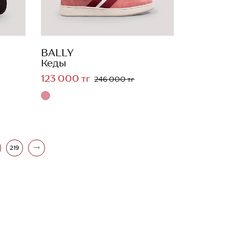
BALLY
Кеды
123 000 тг
246 000 тг
219