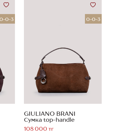
0-0-3
0-0-3
GIULIANO BRANI
Сумка top-handle
108 000 тг