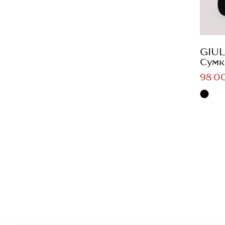
GIUL
Сумк
98 0