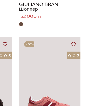
GIULIANO BRANI
Шоппер
132 000 тг
-50%
0-0-3
0-0-3