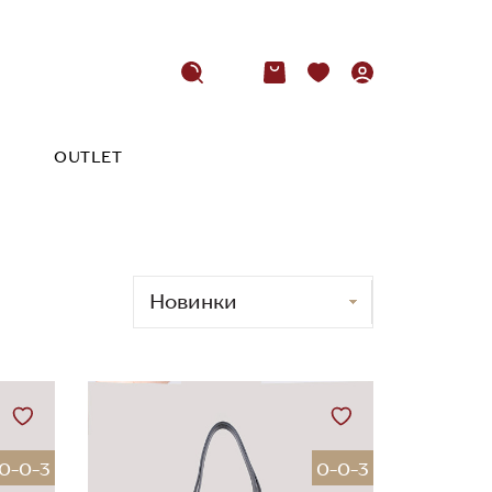
OUTLET
0-0-3
0-0-3