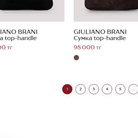
IANO BRANI
GIULIANO BRANI
а top-handle
Сумка top-handle
00 тг
98 000 тг
1
2
3
4
5
...