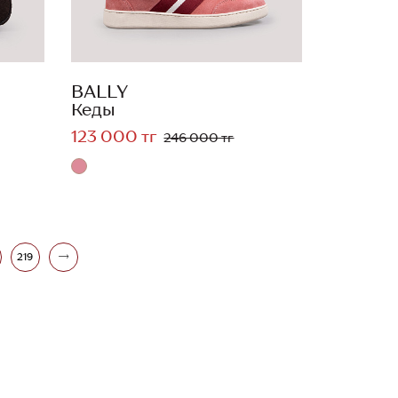
BALLY
Кеды
123 000 тг
246 000 тг
219