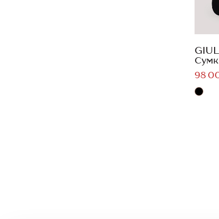
GIUL
Сумк
98 0