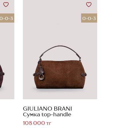
0-0-3
0-0-3
GIULIANO BRANI
Сумка top-handle
108 000 тг