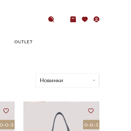
OUTLET
0-0-3
0-0-3