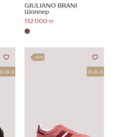
GIULIANO BRANI
Шоппер
132 000 тг
-50%
0-0-3
0-0-3