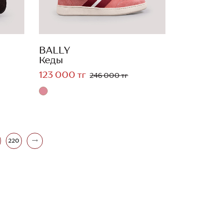
BALLY
Кеды
123 000 тг
246 000 тг
220