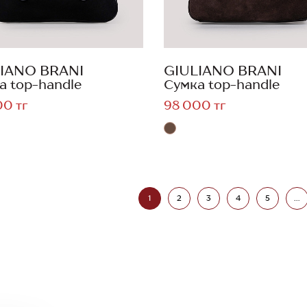
IANO BRANI
GIULIANO BRANI
а top-handle
Сумка top-handle
00 тг
98 000 тг
1
2
3
4
5
...