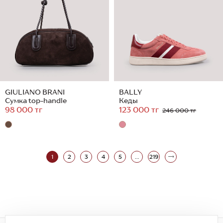
GIULIANO BRANI
BALLY
Сумка top-handle
Кеды
98 000 тг
123 000 тг
246 000 тг
1
2
3
4
5
...
219