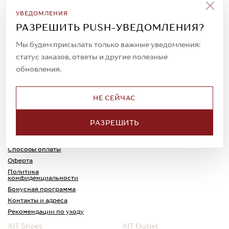
Подписаться на рассылку
УВЕДОМЛЕНИЯ
Всегда будьте в курсе новых акций и
РАЗРЕШИТЬ PUSH-УВЕДОМЛЕНИЯ?
спецпредложений!
Мы будем присылать только важные уведомления:
статус заказов, ответы и другие полезные
обновления.
© 2023. AIT Shoes
Все права защищены
НЕ СЕЙЧАС
О нас
Примерка
РАЗРЕШИТЬ
Новости
Обмен и возврат
Доставка
Каспи-Ред
Способы оплаты
Оферта
Политика
конфиденциальности
Бонусная программа
Контакты и адреса
Рекомендации по уходу
AIT Shoes
AIT Outlet