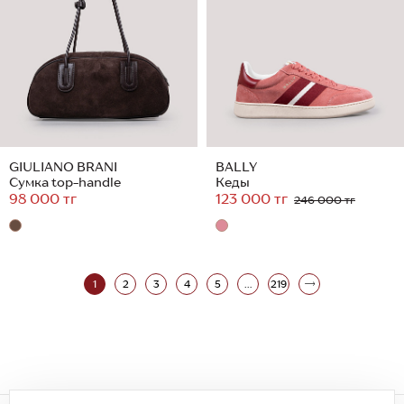
GIULIANO BRANI
BALLY
Сумка top-handle
Кеды
98 000 тг
123 000 тг
246 000 тг
1
2
3
4
5
...
219