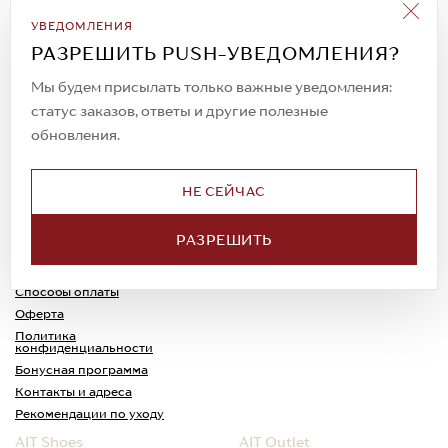
Подписаться на рассылку
УВЕДОМЛЕНИЯ
Всегда будьте в курсе новых акций и
РАЗРЕШИТЬ PUSH-УВЕДОМЛЕНИЯ?
спецпредложений!
Мы будем присылать только важные уведомления:
статус заказов, ответы и другие полезные
обновления.
© 2023. AIT Shoes
Все права защищены
НЕ СЕЙЧАС
О нас
Примерка
РАЗРЕШИТЬ
Новости
Обмен и возврат
Доставка
Каспи-Ред
Способы оплаты
Оферта
Политика
конфиденциальности
Бонусная программа
Контакты и адреса
Рекомендации по уходу
AIT Shoes
AIT Outlet