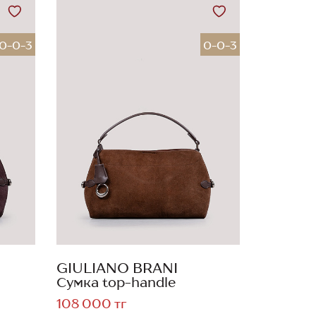
0-0-3
0-0-3
GIULIANO BRANI
Сумка top-handle
108 000 тг