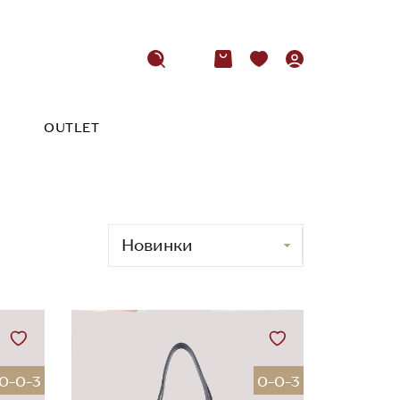
OUTLET
0-0-3
0-0-3