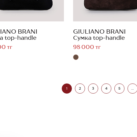
IANO BRANI
GIULIANO BRANI
а top-handle
Сумка top-handle
00 тг
98 000 тг
1
2
3
4
5
...