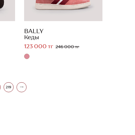
BALLY
Кеды
123 000 тг
246 000 тг
219