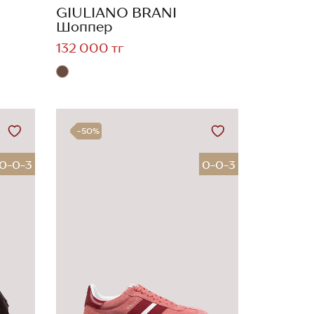
GIULIANO BRANI
Шоппер
132 000 тг
-50%
0-0-3
0-0-3