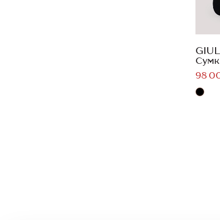
GIUL
Сумк
98 0