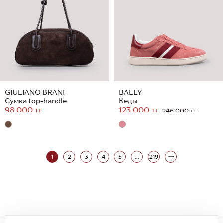
GIULIANO BRANI
BALLY
Сумка top-handle
Кеды
98 000 тг
123 000 тг
246 000 тг
1
2
3
4
5
...
219