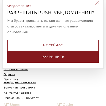
Подписаться на рассылку
УВЕДОМЛЕНИЯ
Всегда будьте в курсе новых акций и
РАЗРЕШИТЬ PUSH-УВЕДОМЛЕНИЯ?
спецпредложений!
Мы будем присылать только важные уведомления:
статус заказов, ответы и другие полезные
обновления.
© 2023. AIT Shoes
Все права защищены
НЕ СЕЙЧАС
О нас
Примерка
РАЗРЕШИТЬ
Новости
Обмен и возврат
Доставка
Каспи-Ред
Способы оплаты
Оферта
Политика
конфиденциальности
Бонусная программа
Контакты и адреса
Рекомендации по уходу
AIT Shoes
AIT Outlet