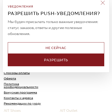
Подписаться на рассылку
УВЕДОМЛЕНИЯ
Всегда будьте в курсе новых акций и
РАЗРЕШИТЬ PUSH-УВЕДОМЛЕНИЯ?
спецпредложений!
Мы будем присылать только важные уведомления:
статус заказов, ответы и другие полезные
обновления.
© 2023. AIT Shoes
Все права защищены
НЕ СЕЙЧАС
О нас
Примерка
РАЗРЕШИТЬ
Новости
Обмен и возврат
Доставка
Каспи-Ред
Способы оплаты
Оферта
Политика
конфиденциальности
Бонусная программа
Контакты и адреса
Рекомендации по уходу
AIT Shoes
AIT Outlet