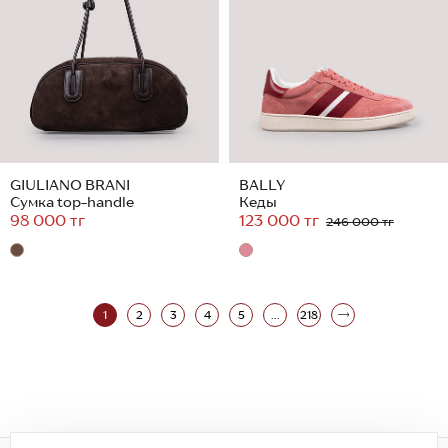
GIULIANO BRANI
BALLY
Сумка top-handle
Кеды
98 000 тг
123 000 тг
246 000 тг
1
2
3
4
5
...
218