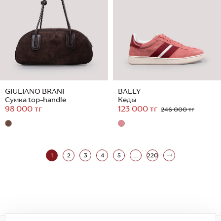
GIULIANO BRANI
BALLY
Сумка top-handle
Кеды
98 000 тг
123 000 тг
246 000 тг
1
2
3
4
5
...
220