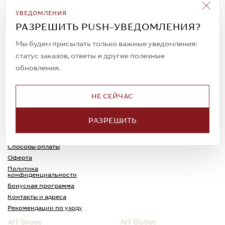
Подписаться на рассылку
УВЕДОМЛЕНИЯ
Всегда будьте в курсе новых акций и
РАЗРЕШИТЬ PUSH-УВЕДОМЛЕНИЯ?
спецпредложений!
Мы будем присылать только важные уведомления:
статус заказов, ответы и другие полезные
обновления.
© 2023. AIT Shoes
Все права защищены
НЕ СЕЙЧАС
О нас
Примерка
РАЗРЕШИТЬ
Новости
Обмен и возврат
Доставка
Каспи-Ред
Способы оплаты
Оферта
Политика
конфиденциальности
Бонусная программа
Контакты и адреса
Рекомендации по уходу
AIT Shoes
AIT Outlet