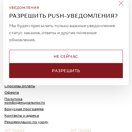
Подписаться на рассылку
УВЕДОМЛЕНИЯ
Всегда будьте в курсе новых акций и
РАЗРЕШИТЬ PUSH-УВЕДОМЛЕНИЯ?
спецпредложений!
Мы будем присылать только важные уведомления:
статус заказов, ответы и другие полезные
обновления.
© 2023. AIT Shoes
Все права защищены
НЕ СЕЙЧАС
О нас
Примерка
РАЗРЕШИТЬ
Новости
Обмен и возврат
Доставка
Каспи-Ред
Способы оплаты
Оферта
Политика
конфиденциальности
Бонусная программа
Контакты и адреса
Рекомендации по уходу
AIT Shoes
AIT Outlet