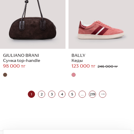
GIULIANO BRANI
BALLY
Сумка top-handle
Кеды
98 000 тг
123 000 тг
246 000 тг
1
2
3
4
5
...
219