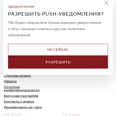
Подписаться на рассылку
УВЕДОМЛЕНИЯ
Всегда будьте в курсе новых акций и
РАЗРЕШИТЬ PUSH-УВЕДОМЛЕНИЯ?
спецпредложений!
Мы будем присылать только важные уведомления:
статус заказов, ответы и другие полезные
обновления.
© 2023. AIT Shoes
Все права защищены
НЕ СЕЙЧАС
О нас
Примерка
РАЗРЕШИТЬ
Новости
Обмен и возврат
Доставка
Каспи-Ред
Способы оплаты
Оферта
Политика
конфиденциальности
Бонусная программа
Контакты и адреса
Рекомендации по уходу
AIT Shoes
AIT Outlet