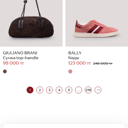
GIULIANO BRANI
BALLY
Сумка top-handle
Кеды
98 000 тг
123 000 тг
246 000 тг
1
2
3
4
5
...
219