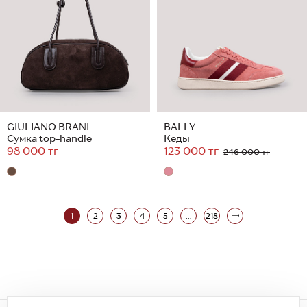
GIULIANO BRANI
BALLY
Сумка top-handle
Кеды
98 000 тг
123 000 тг
246 000 тг
1
2
3
4
5
...
218