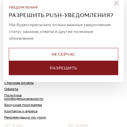
Подписаться на рассылку
УВЕДОМЛЕНИЯ
Всегда будьте в курсе новых акций и
РАЗРЕШИТЬ PUSH-УВЕДОМЛЕНИЯ?
спецпредложений!
Мы будем присылать только важные уведомления:
статус заказов, ответы и другие полезные
обновления.
© 2023. AIT Shoes
Все права защищены
НЕ СЕЙЧАС
О нас
Примерка
РАЗРЕШИТЬ
Новости
Обмен и возврат
Доставка
Каспи-Ред
Способы оплаты
Оферта
Политика
конфиденциальности
Бонусная программа
Контакты и адреса
Рекомендации по уходу
AIT Shoes
AIT Outlet