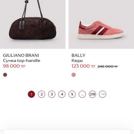
GIULIANO BRANI
BALLY
Сумка top-handle
Кеды
98 000 тг
123 000 тг
246 000 тг
1
2
3
4
5
...
219