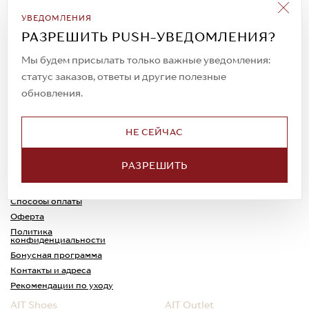
Подписаться на рассылку
УВЕДОМЛЕНИЯ
Всегда будьте в курсе новых акций и
РАЗРЕШИТЬ PUSH-УВЕДОМЛЕНИЯ?
спецпредложений!
Мы будем присылать только важные уведомления:
статус заказов, ответы и другие полезные
обновления.
© 2023. AIT Shoes
Все права защищены
НЕ СЕЙЧАС
О нас
Примерка
РАЗРЕШИТЬ
Новости
Обмен и возврат
Доставка
Каспи-Ред
Способы оплаты
Оферта
Политика
конфиденциальности
Бонусная программа
Контакты и адреса
Рекомендации по уходу
AIT Shoes
AIT Outlet