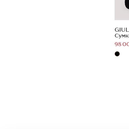
GIUL
Сумк
98 0