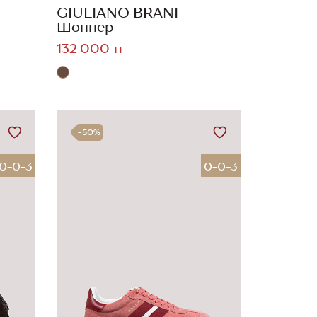
GIULIANO BRANI
Шоппер
132 000 тг
-50%
0-0-3
0-0-3