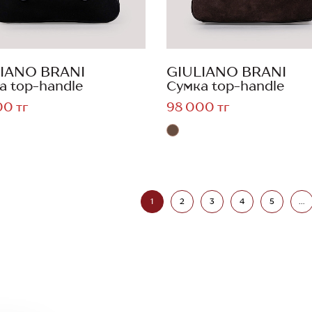
IANO BRANI
GIULIANO BRANI
а top-handle
Сумка top-handle
00 тг
98 000 тг
1
2
3
4
5
...