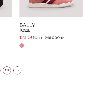
BALLY
Кеды
123 000 тг
246 000 тг
219