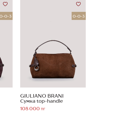
0-0-3
0-0-3
GIULIANO BRANI
Сумка top-handle
108 000 тг