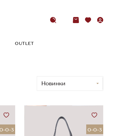
OUTLET
0-0-3
0-0-3