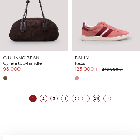
GIULIANO BRANI
BALLY
Сумка top-handle
Кеды
98 000 тг
123 000 тг
246 000 тг
1
2
3
4
5
...
219