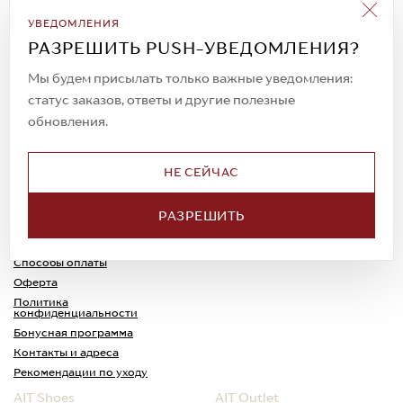
Подписаться на рассылку
УВЕДОМЛЕНИЯ
Всегда будьте в курсе новых акций и
РАЗРЕШИТЬ PUSH-УВЕДОМЛЕНИЯ?
спецпредложений!
Мы будем присылать только важные уведомления:
статус заказов, ответы и другие полезные
обновления.
© 2023. AIT Shoes
Все права защищены
НЕ СЕЙЧАС
О нас
Примерка
РАЗРЕШИТЬ
Новости
Обмен и возврат
Доставка
Каспи-Ред
Способы оплаты
Оферта
Политика
конфиденциальности
Бонусная программа
Контакты и адреса
Рекомендации по уходу
AIT Shoes
AIT Outlet