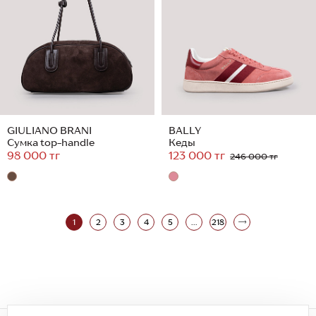
GIULIANO BRANI
BALLY
Сумка top-handle
Кеды
98 000 тг
123 000 тг
246 000 тг
1
2
3
4
5
...
218