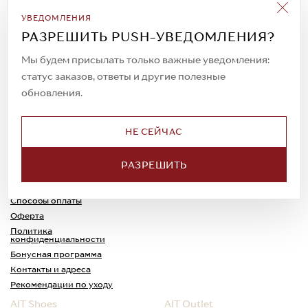
Подписаться на рассылку
УВЕДОМЛЕНИЯ
Всегда будьте в курсе новых акций и
РАЗРЕШИТЬ PUSH-УВЕДОМЛЕНИЯ?
спецпредложений!
Мы будем присылать только важные уведомления:
статус заказов, ответы и другие полезные
обновления.
© 2023. AIT Shoes
Все права защищены
НЕ СЕЙЧАС
О нас
Примерка
РАЗРЕШИТЬ
Новости
Обмен и возврат
Доставка
Каспи-Ред
Способы оплаты
Оферта
Политика
конфиденциальности
Бонусная программа
Контакты и адреса
Рекомендации по уходу
AIT Shoes
AIT Outlet