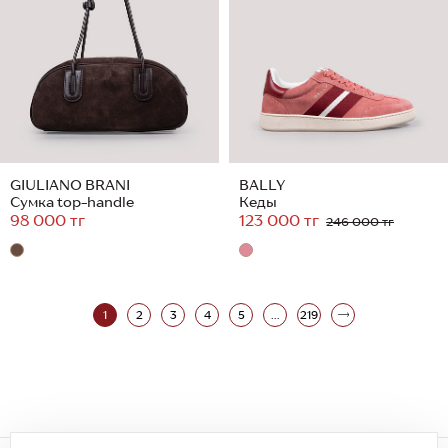
GIULIANO BRANI
BALLY
Сумка top-handle
Кеды
98 000 тг
123 000 тг
246 000 тг
1
2
3
4
5
...
219