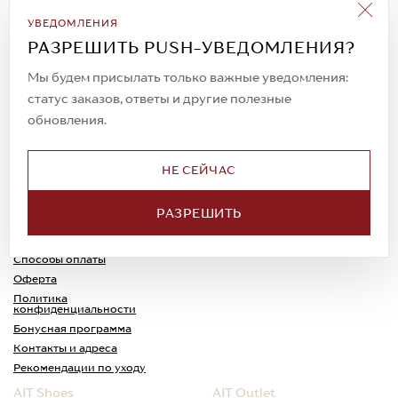
Подписаться на рассылку
УВЕДОМЛЕНИЯ
Всегда будьте в курсе новых акций и
РАЗРЕШИТЬ PUSH-УВЕДОМЛЕНИЯ?
спецпредложений!
Мы будем присылать только важные уведомления:
статус заказов, ответы и другие полезные
обновления.
© 2023. AIT Shoes
Все права защищены
НЕ СЕЙЧАС
О нас
Примерка
РАЗРЕШИТЬ
Новости
Обмен и возврат
Доставка
Каспи-Ред
Способы оплаты
Оферта
Политика
конфиденциальности
Бонусная программа
Контакты и адреса
Рекомендации по уходу
AIT Shoes
AIT Outlet