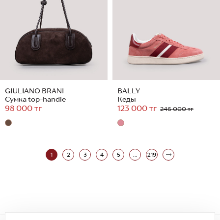
GIULIANO BRANI
BALLY
Сумка top-handle
Кеды
98 000 тг
123 000 тг
246 000 тг
1
2
3
4
5
...
219