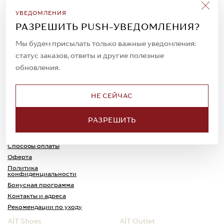
Подписаться на рассылку
УВЕДОМЛЕНИЯ
Всегда будьте в курсе новых акций и
РАЗРЕШИТЬ PUSH-УВЕДОМЛЕНИЯ?
спецпредложений!
Мы будем присылать только важные уведомления:
статус заказов, ответы и другие полезные
обновления.
© 2023. AIT Shoes
Все права защищены
НЕ СЕЙЧАС
О нас
Примерка
РАЗРЕШИТЬ
Новости
Обмен и возврат
Доставка
Каспи-Ред
Способы оплаты
Оферта
Политика
конфиденциальности
Бонусная программа
Контакты и адреса
Рекомендации по уходу
AIT Shoes
AIT Outlet