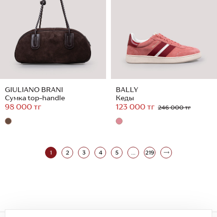
GIULIANO BRANI
BALLY
Сумка top-handle
Кеды
98 000 тг
123 000 тг
246 000 тг
1
2
3
4
5
...
219