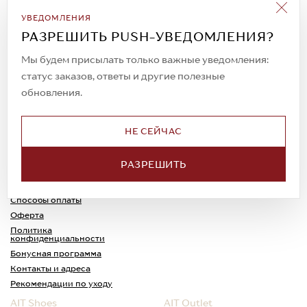
Подписаться на рассылку
УВЕДОМЛЕНИЯ
Всегда будьте в курсе новых акций и
РАЗРЕШИТЬ PUSH-УВЕДОМЛЕНИЯ?
спецпредложений!
Мы будем присылать только важные уведомления:
статус заказов, ответы и другие полезные
обновления.
© 2023. AIT Shoes
Все права защищены
НЕ СЕЙЧАС
О нас
Примерка
РАЗРЕШИТЬ
Новости
Обмен и возврат
Доставка
Каспи-Ред
Способы оплаты
Оферта
Политика
конфиденциальности
Бонусная программа
Контакты и адреса
Рекомендации по уходу
AIT Shoes
AIT Outlet