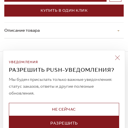
КУПИТЬ В ОДИН КЛИК
Описание товара
Подписаться на рассылку
УВЕДОМЛЕНИЯ
Всегда будьте в курсе новых акций и
РАЗРЕШИТЬ PUSH-УВЕДОМЛЕНИЯ?
спецпредложений!
Мы будем присылать только важные уведомления:
статус заказов, ответы и другие полезные
обновления.
© 2023. AIT Shoes
Все права защищены
НЕ СЕЙЧАС
О нас
Примерка
РАЗРЕШИТЬ
Новости
Обмен и возврат