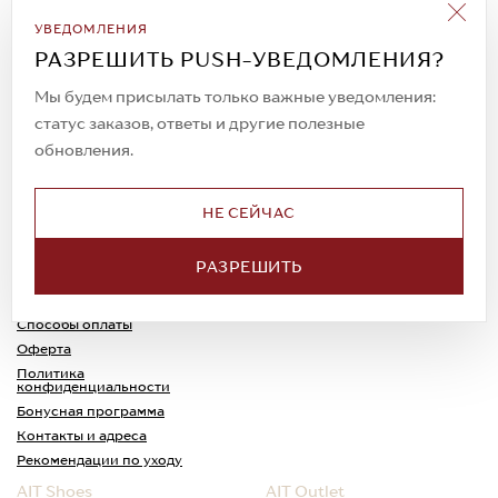
Подписаться на рассылку
УВЕДОМЛЕНИЯ
Всегда будьте в курсе новых акций и
РАЗРЕШИТЬ PUSH-УВЕДОМЛЕНИЯ?
спецпредложений!
Мы будем присылать только важные уведомления:
статус заказов, ответы и другие полезные
обновления.
© 2023. AIT Shoes
Все права защищены
НЕ СЕЙЧАС
О нас
Примерка
РАЗРЕШИТЬ
Новости
Обмен и возврат
Доставка
Каспи-Ред
Способы оплаты
Оферта
Политика
конфиденциальности
Бонусная программа
Контакты и адреса
Рекомендации по уходу
AIT Shoes
AIT Outlet