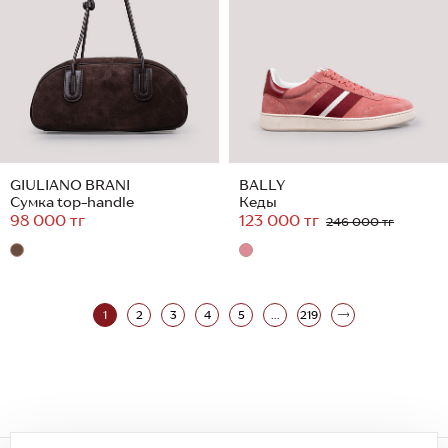
GIULIANO BRANI
BALLY
Сумка top-handle
Кеды
98 000 тг
123 000 тг
246 000 тг
1
2
3
4
5
...
219