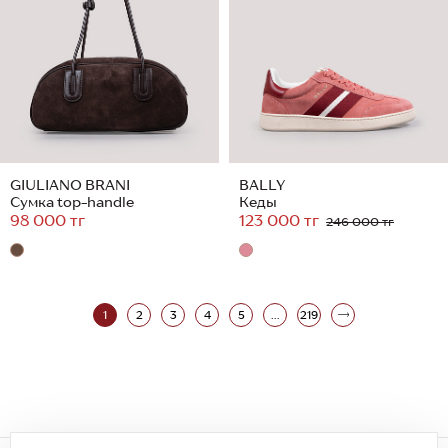
GIULIANO BRANI
BALLY
Сумка top-handle
Кеды
98 000 тг
123 000 тг
246 000 тг
1
2
3
4
5
...
219