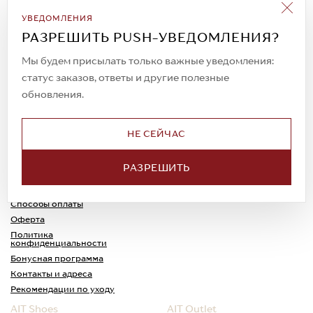
Подписаться на рассылку
УВЕДОМЛЕНИЯ
Всегда будьте в курсе новых акций и
РАЗРЕШИТЬ PUSH-УВЕДОМЛЕНИЯ?
спецпредложений!
Мы будем присылать только важные уведомления:
статус заказов, ответы и другие полезные
обновления.
© 2023. AIT Shoes
Все права защищены
НЕ СЕЙЧАС
О нас
Примерка
РАЗРЕШИТЬ
Новости
Обмен и возврат
Доставка
Каспи-Ред
Способы оплаты
Оферта
Политика
конфиденциальности
Бонусная программа
Контакты и адреса
Рекомендации по уходу
AIT Shoes
AIT Outlet