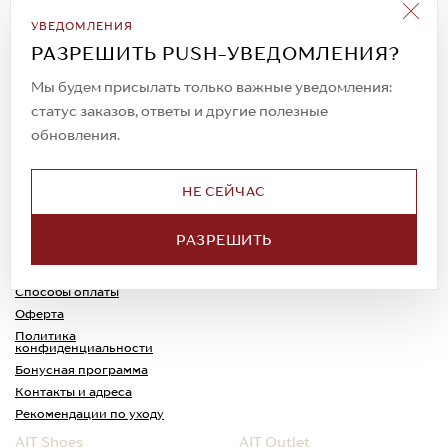
Подписаться на рассылку
УВЕДОМЛЕНИЯ
Всегда будьте в курсе новых акций и
РАЗРЕШИТЬ PUSH-УВЕДОМЛЕНИЯ?
спецпредложений!
Мы будем присылать только важные уведомления:
статус заказов, ответы и другие полезные
обновления.
© 2023. AIT Shoes
Все права защищены
НЕ СЕЙЧАС
О нас
Примерка
РАЗРЕШИТЬ
Новости
Обмен и возврат
Доставка
Каспи-Ред
Способы оплаты
Оферта
Политика
конфиденциальности
Бонусная программа
Контакты и адреса
Рекомендации по уходу
AIT Shoes
AIT Outlet