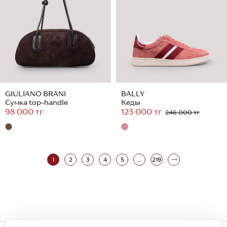
GIULIANO BRANI
BALLY
Сумка top-handle
Кеды
98 000 тг
123 000 тг
246 000 тг
1
2
3
4
5
...
219