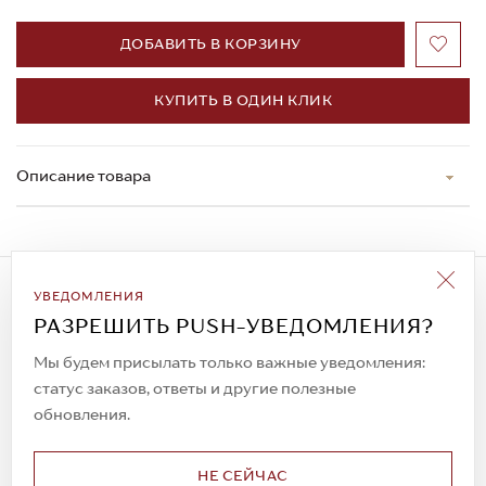
ДОБАВИТЬ В КОРЗИНУ
КУПИТЬ В ОДИН КЛИК
Описание товара
Подписаться на рассылку
УВЕДОМЛЕНИЯ
Всегда будьте в курсе новых акций и
РАЗРЕШИТЬ PUSH-УВЕДОМЛЕНИЯ?
спецпредложений!
Мы будем присылать только важные уведомления:
статус заказов, ответы и другие полезные
обновления.
© 2023. AIT Shoes
Все права защищены
НЕ СЕЙЧАС