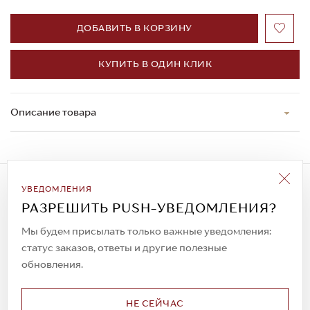
ДОБАВИТЬ В КОРЗИНУ
КУПИТЬ В ОДИН КЛИК
Описание товара
Подписаться на рассылку
УВЕДОМЛЕНИЯ
Всегда будьте в курсе новых акций и
РАЗРЕШИТЬ PUSH-УВЕДОМЛЕНИЯ?
спецпредложений!
Мы будем присылать только важные уведомления:
статус заказов, ответы и другие полезные
обновления.
© 2023. AIT Shoes
Все права защищены
НЕ СЕЙЧАС