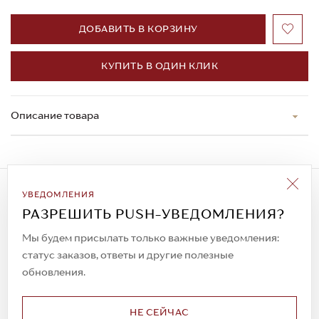
ДОБАВИТЬ В КОРЗИНУ
КУПИТЬ В ОДИН КЛИК
Описание товара
Подписаться на рассылку
УВЕДОМЛЕНИЯ
Всегда будьте в курсе новых акций и
РАЗРЕШИТЬ PUSH-УВЕДОМЛЕНИЯ?
спецпредложений!
Мы будем присылать только важные уведомления:
статус заказов, ответы и другие полезные
обновления.
© 2023. AIT Shoes
Все права защищены
НЕ СЕЙЧАС