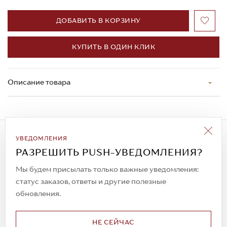
ДОБАВИТЬ В КОРЗИНУ
КУПИТЬ В ОДИН КЛИК
Описание товара
Подписаться на рассылку
УВЕДОМЛЕНИЯ
Всегда будьте в курсе новых акций и
РАЗРЕШИТЬ PUSH-УВЕДОМЛЕНИЯ?
спецпредложений!
Мы будем присылать только важные уведомления:
статус заказов, ответы и другие полезные
обновления.
© 2023. AIT Shoes
Все права защищены
НЕ СЕЙЧАС