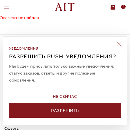
Элемент не найден
Подписаться на рассылку
УВЕДОМЛЕНИЯ
Всегда будьте в курсе новых акций и
спецпредложений!
РАЗРЕШИТЬ PUSH-УВЕДОМЛЕНИЯ?
Мы будем присылать только важные уведомления:
статус заказов, ответы и другие полезные
обновления.
© 2023. AIT Shoes
Все права защищены
НЕ СЕЙЧАС
О нас
Примерка
Новости
Обмен и возврат
РАЗРЕШИТЬ
Доставка
Каспи-Ред
Способы оплаты
Оферта