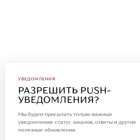
УВЕДОМЛЕНИЯ
Подписаться на рассылку
РАЗРЕШИТЬ PUSH-
Всегда будьте в курсе новых акций
УВЕДОМЛЕНИЯ?
спецпредложений!
Мы будем присылать только важные
уведомления: статус заказов, ответы и другие
полезные обновления.
© 2023. AIT Shoes