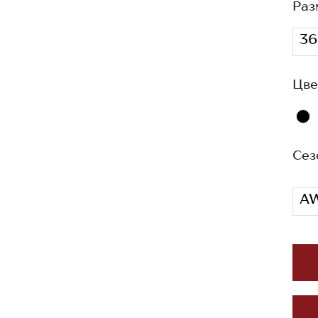
Раз
36
Цве
Сез
AW