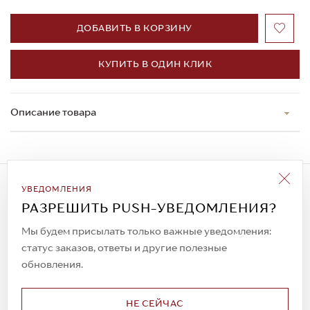
ДОБАВИТЬ В КОРЗИНУ
КУПИТЬ В ОДИН КЛИК
Описание товара
Подписаться на рассылку
УВЕДОМЛЕНИЯ
Всегда будьте в курсе новых акций и
РАЗРЕШИТЬ PUSH-УВЕДОМЛЕНИЯ?
спецпредложений!
Мы будем присылать только важные уведомления:
статус заказов, ответы и другие полезные
обновления.
© 2023. AIT Shoes
Все права защищены
НЕ СЕЙЧАС