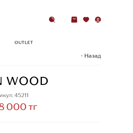
OUTLET
Назад
N WOOD
икул: 45211
8 000 тг