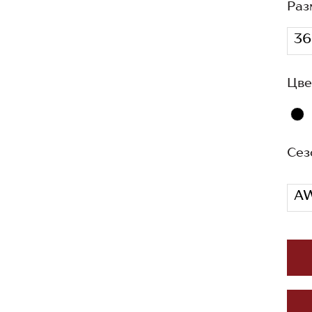
Раз
36
Цве
Сез
A