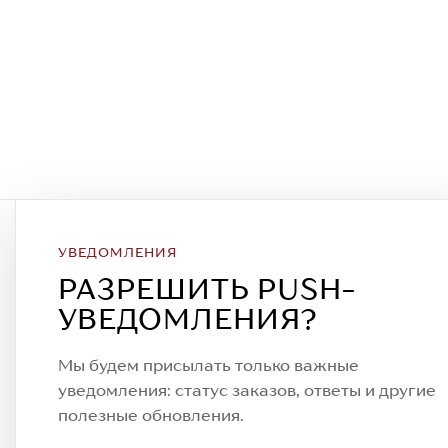
УВЕДОМЛЕНИЯ
Подписаться на рассылку
РАЗРЕШИТЬ PUSH-
Всегда будьте в курсе новых акций
УВЕДОМЛЕНИЯ?
спецпредложений!
Мы будем присылать только важные
уведомления: статус заказов, ответы и другие
полезные обновления.
© 2023. AIT Shoes