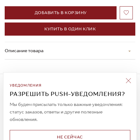
ДОБАВИТЬ В КОРЗИНУ
КУПИТЬ В ОДИН КЛИК
Описание товара
Подписаться на рассылку
УВЕДОМЛЕНИЯ
Всегда будьте в курсе новых акций и
РАЗРЕШИТЬ PUSH-УВЕДОМЛЕНИЯ?
спецпредложений!
Мы будем присылать только важные уведомления:
статус заказов, ответы и другие полезные
обновления.
© 2023. AIT Shoes
Все права защищены
НЕ СЕЙЧАС