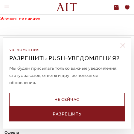
Элемент не найден
Подписаться на рассылку
УВЕДОМЛЕНИЯ
Всегда будьте в курсе новых акций и
спецпредложений!
РАЗРЕШИТЬ PUSH-УВЕДОМЛЕНИЯ?
Мы будем присылать только важные уведомления:
статус заказов, ответы и другие полезные
обновления.
© 2023. AIT Shoes
Все права защищены
НЕ СЕЙЧАС
О нас
Примерка
Новости
Обмен и возврат
РАЗРЕШИТЬ
Доставка
Каспи-Ред
Способы оплаты
Оферта